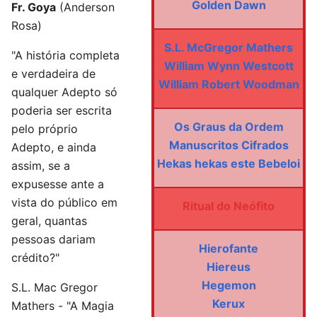
Golden Dawn
Fr. Goya
(Anderson
Rosa)
S.L. McGregor Mathers
"A história completa
William Wynn Westcott
e verdadeira de
William Robert Woodman
qualquer Adepto só
poderia ser escrita
Os Graus da Ordem
pelo próprio
Manuscritos Cifrados
Adepto, e ainda
Hekas hekas este Bebeloi
assim, se a
expusesse ante a
vista do público em
Ritual do Neófito
geral, quantas
pessoas dariam
Hierofante
crédito?"
Hiereus
Hegemon
S.L. Mac Gregor
Kerux
Mathers - "A Magia