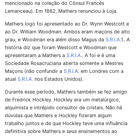
mencionado na coleção do Cônsul Francês
Lemanceau). Em 1882, Mathers renunciou à Loja.
Mathers logo foi apresentado ao Dr. Wynn Westcott e
ao Dr. William Woodman. Ambos eram maçons de alto
grau, e Woodman era além disso Magus da
S.R.I.A.
1.. A
história diz que foram Westcott e Woodman que
apresentaram a Mathers a
S.R.I.A.
. A foi e é uma
Sociedade Rosacruciana aberta somente a Mestres
Maçons (não confundir a
S.R.I.A.
em Londres com a
atual
S.R.I.A.
nos Estados Unidos).
Durante esse período, Mathers também se fez amigo
de Fredrick Hockley. Hockley era um metalúrgico,
alquimista e intrépido consultor de cristais. Não há
dúvidas que Mathers e Hockley fizeram algum
trabalho juntos e de que Hockley teve uma influência
definitiva sobre Mathers e seus ensinamentos ao