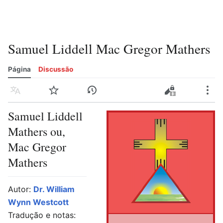
Samuel Liddell Mac Gregor Mathers
Página
Discussão
Idioma
Vigiar
Histórico
Editar
Editar código-fonte
Mais
Samuel Liddell
Mathers ou,
Mac Gregor
Mathers
Autor:
Dr. William
Wynn Westcott
Tradução e notas: