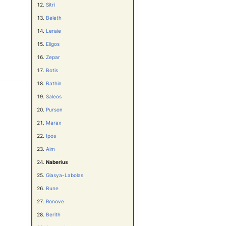
Sitri
Beleth
Leraie
Eligos
Zepar
Botis
Bathin
Saleos
Purson
Marax
Ipos
Aim
Naberius
Glasya-Labolas
Bune
Ronove
Berith