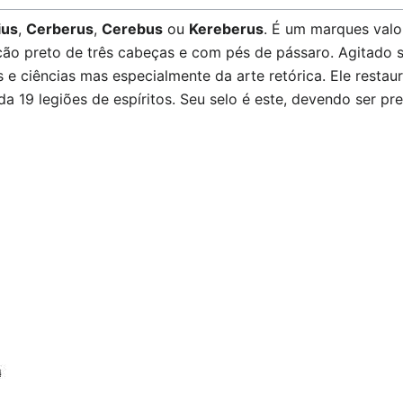
ius
,
Cerberus
,
Cerebus
ou
Kereberus
. É um marques valo
ão preto de três cabeças e com pés de pássaro. Agitado 
es e ciências mas especialmente da arte retórica. Ele restau
da 19 legiões de espíritos. Seu selo é este, devendo ser p