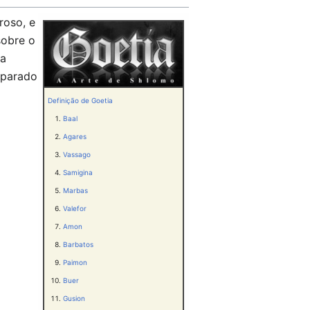
roso, e
sobre o
ra
reparado
Definição de Goetia
Baal
Agares
Vassago
Samigina
Marbas
Valefor
Amon
Barbatos
Paimon
Buer
Gusion