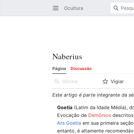
Ocultura
Abrir menu principal
Naberius
Página
Discussão
Idioma
Vigiar
Este artigo é parte integrante da s
Goetia
(Latim da Idade Média), do
Evocação de
Demônios
descritos
Ars Goetia
em sua primeira seção.
entanto, é altamente recomendável