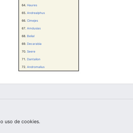
Haures
Andrealphus
Cimejes
Amdusias
Belial
Decarabia
Seere
Dantalion
Andromalius
o uso de cookies.