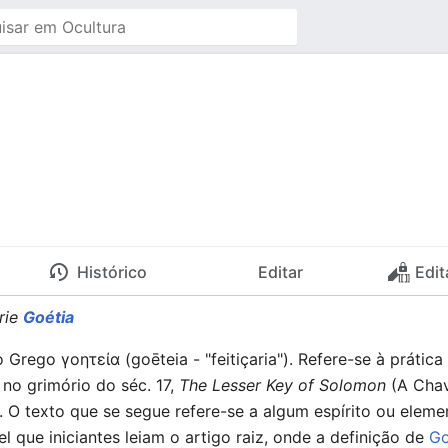
Histórico
Editar
Edit
érie
Goétia
 Grego γοητεία (goēteia - "feitiçaria"). Refere-se à prátic
 no grimório do séc. 17,
The Lesser Key of Solomon
(A Chav
 O texto que se segue refere-se a algum espírito ou eleme
 que iniciantes leiam o artigo raiz, onde a definição de
Go