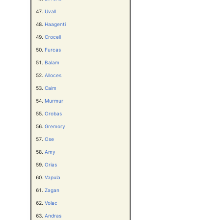
Uvall
Haagenti
Crocell
Furcas
Balam
Alloces
Caim
Murmur
Orobas
Gremory
Ose
Amy
Orias
Vapula
Zagan
Volac
Andras