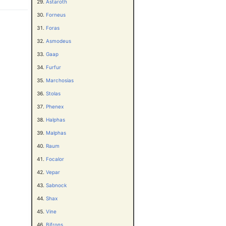
Astaroth
Forneus
Foras
Asmodeus
Gaap
Furfur
Marchosias
Stolas
Phenex
Halphas
Malphas
Raum
Focalor
Vepar
Sabnock
Shax
Vine
Bifrons