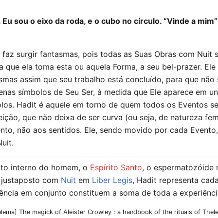
Eu sou o eixo da roda, e o cubo no círculo. “Vinde a mim”
e faz surgir fantasmas, pois todas as Suas Obras com Nui
 que ela toma esta ou aquela Forma, a seu bel-prazer. Ele
tasmas assim que seu trabalho está concluído, para que nã
penas símbolos de Seu Ser, à medida que Ele aparece em 
los. Hadit é aquele em torno de quem todos os Eventos se 
ição, que não deixa de ser curva (ou seja, de natureza fem
ento, não aos sentidos. Ele, sendo movido por cada Evento,
uit.
rito interno do homem, o
Espírito Santo
, o espermatozóide
 justaposto com
Nuit
em
Liber Legis
, Hadit representa cad
ência em conjunto constituem a soma de toda a experiência
elema] The magick of Aleister Crowley : a handbook of the rituals of The