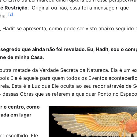
 é Restrição
." Original ou não, essa foi a mensagem que
[2]
ia."
i, Hadit se apresenta, como pode ser visto abaixo seguido 
segredo que ainda não foi revelado. Eu, Hadit, sou o com
ome de minha Casa.
utra metade da Verdade Secreta da Natureza. Ela é um ext
pois Ele é aquele para quem todos os Eventos acontecerão. 
trela. Esta é a Luz que Ele oculta ao seu redor através de 
o dessas Obras que se referem a qualquer Ponto no Espaço
r o centro, como
trada em lugar
r escolhido; Ele