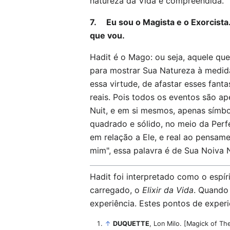
natureza da Vida é compreendida.
7. Eu sou o Magista e o Exorcista. 
que vou.
Hadit é o Mago: ou seja, aquele qu
para mostrar Sua Natureza à medida
essa virtude, de afastar esses fan
reais. Pois todos os eventos são a
Nuit, e em si mesmos, apenas símbo
quadrado e sólido, no meio da Perfe
em relação a Ele, e real ao pensam
mim", essa palavra é de Sua Noiva N
Hadit foi interpretado como o espí
carregado, o
Elixir da Vida
. Quando
experiência. Estes pontos de experi
↑
DUQUETTE
, Lon Milo. [Magick of Th