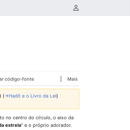
Menu do usuário
ar código-fonte
Mais
)
(
→‎Hadit e o Livro da Lei
)
to no centro do círculo, o eixo da
a estrela
" e o próprio adorador.