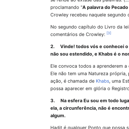
proclamando "
A palavra do Pecado
Crowley recebeu naquele segundo d
No segundo capítulo do Livro da le
[3]
comentários de Crowley:
2. Vinde! todos vós e conhecei o 
não sou estendido, e Khabs é o n
Ele convoca todos a aprenderem a o
Ele não tem uma Natureza própria, 
ação, é chamada de
Khabs
, uma Es
possa aparecer em glória o Registr
3. Na esfera Eu sou em todo luga
ela, a circunferência, não é encon
algum.
Hadit é qualquer Ponto que possa se