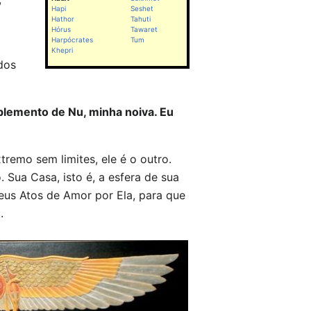
Hapi
Seshet
Hathor
Tahuti
Hórus
Tawaret
Harpócrates
Tum
Khepri
dos
plemento de Nu, minha noiva. Eu
remo sem limites, ele é o outro.
Sua Casa, isto é, a esfera de sua
Seus Atos de Amor por Ela, para que
.