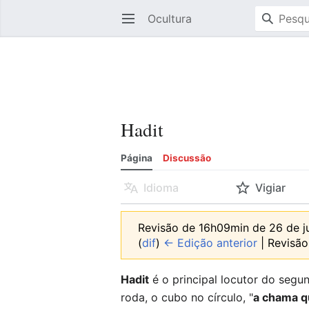
Ocultura
Abrir menu principal
Hadit
Página
Discussão
Idioma
Vigiar
Revisão de 16h09min de 26 de 
(
dif
)
← Edição anterior
| Revisão 
Hadit
é o principal locutor do segu
roda, o cubo no círculo, "
a chama q