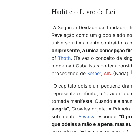
Hadit e o Livro da Lei
"A Segunda Deidade da Trindade T
Revelação como um globo alado no 
universo ultimamente contraído; o po
onipresente, a única concepção fi
of
Thoth
. (Talvez o conceito da sin
moderna.) Cabalistas podem consid
procedendo de
Kether
,
AIN
(Nada)."
"O capítulo dois é um pequeno dram
representa o infinito, o "orador" do 
tornada manifesta. Quando ele anunc
alegria"
, Crowley objeta. A Primeir
sofrimento.
Aiwass
responde: "
Ó pr
que odeias a mão e a pena, mas eu 
se rende ao êxtase das palavras. (.