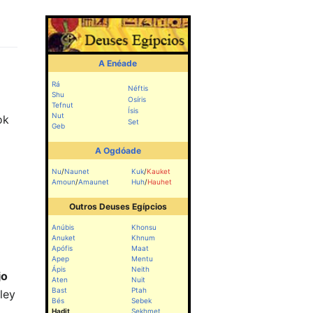
A Enéade
Rá
Néftis
Shu
Osíris
Tefnut
Ísis
Nut
ok
Set
Geb
A Ogdóade
Nu
/
Naunet
Kuk
/
Kauket
Amoun
/
Amaunet
Huh
/
Hauhet
Outros Deuses Egípcios
Anúbis
Khonsu
Anuket
Khnum
Apófis
Maat
Apep
Mentu
Ápis
Neith
jo
Aten
Nuit
Bast
Ptah
ley
Bés
Sebek
,
Hadit
Sekhmet