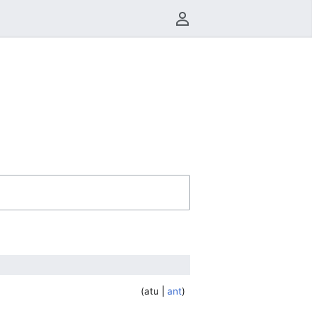
Menu do usuário
atu
ant