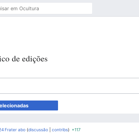
ico de edições
24
Frater abo
discussão
contribs
+117
‎
‎