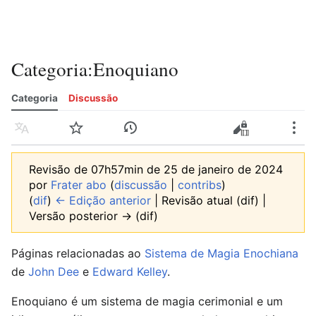
Categoria
:
Enoquiano
Categoria
Discussão
Idioma
Vigiar
Histórico
Editar
Editar código-fonte
Mais
Revisão de 07h57min de 25 de janeiro de 2024
por
Frater abo
(
discussão
|
contribs
)
(
dif
)
← Edição anterior
| Revisão atual (dif) |
Versão posterior → (dif)
Páginas relacionadas ao
Sistema de Magia Enochiana
de
John Dee
e
Edward Kelley
.
Enoquiano é um sistema de magia cerimonial e um