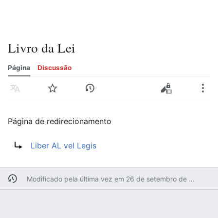
Livro da Lei
Página
Discussão
Idioma
Vigiar
Histórico
Editar
Editar código-fonte
Mais
Página de redirecionamento
Redirecionar para:
Liber AL vel Legis
Modificado pela última vez em 26 de setembro de 2006 às 23h24min