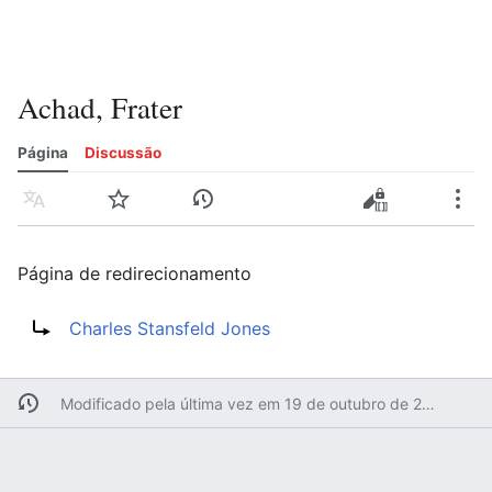
Achad, Frater
Página
Discussão
Idioma
Vigiar
Histórico
Editar
Editar código-fonte
Mais
Página de redirecionamento
Redirecionar para:
Charles Stansfeld Jones
Modificado pela última vez em 19 de outubro de 2010 às 07h15min